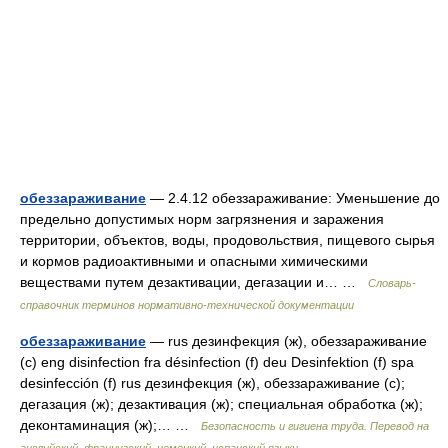
обеззараживание
— 2.4.12 обеззараживание: Уменьшение до
предельно допустимых норм загрязнения и заражения
территории, объектов, воды, продовольствия, пищевого сырья
и кормов радиоактивными и опасными химическими
веществами путем дезактивации, дегазации и… …
Словарь-
справочник терминов нормативно-технической документации
обеззараживание
— rus дезинфекция (ж), обеззараживание
(с) eng disinfection fra désinfection (f) deu Desinfektion (f) spa
desinfección (f) rus дезинфекция (ж), обеззараживание (с);
дегазация (ж); дезактивация (ж); специальная обработка (ж);
деконтаминация (ж);… …
Безопасность и гигиена труда. Перевод на