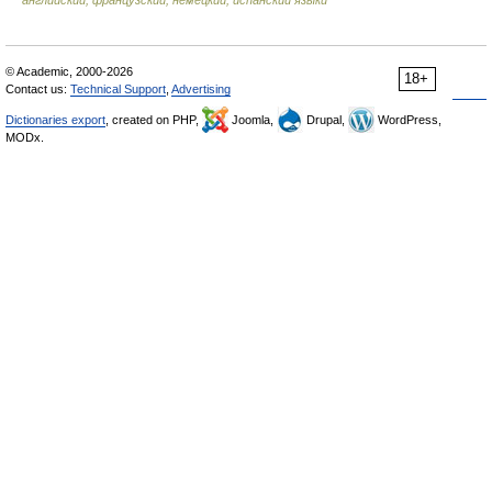
английский, французский, немецкий, испанский языки
© Academic, 2000-2026
18+
Contact us:
Technical Support
,
Advertising
Dictionaries export
, created on PHP,
Joomla,
Drupal,
WordPress,
MODx.