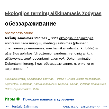
Ekologijos terminų aiškinamasis žodynas
обеззараживание
обеззараживание
teršalų
šalinimas
statusas
T
sritis
ekologija ir aplinkotyra
apibrėžtis
Kenksmingųjų mediagų šalinimas (plaunant,
cheminėmis priemonėmis, mechaniškai valant ar kt. būdu) iš
užterštos aplinkos (dirvožemio, vandens, įrenginių ar kt.).
atitikmenys
:
angl.
decontamination
vok.
Dekontamination, f;
Dekontaminierung, f
rus.
обеззараживание, n; очистка от
загрязнения, f
Ekologijos terminų aiškinamasis žodynas. – Vilnius : Grunto valymo technologijos
.
Algimantas Paulauskas, Karolis Jankevičius, Rapolas Liužinas, Vytautas Raškauskas,
Petras Zajančkauskas
.
2008
.
Игры ⚽
Поможем написать курсовую
teršalų šalinimas
очистка от загрязнения